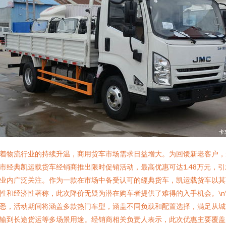
着物流行业的持续升温，商用货车市场需求日益增大。为回馈新老客户，
市经典凯运载货车经销商推出限时促销活动，最高优惠可达1.48万元，引
业内广泛关注。作为一款在市场中备受认可的經典货车，凯运载货车以其
性和经济性著称，此次降价无疑为潜在购车者提供了难得的入手机会。\n\
悉，活动期间将涵盖多款热门车型，涵盖不同负载和配置选择，满足从城
输到长途货运等多场景用途。经销商相关负责人表示，此次优惠主要覆盖