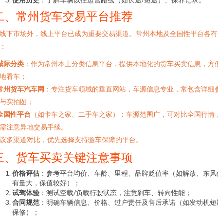
二、常州货车交易平台推荐
线下市场外，线上平台已成为重要交易渠道。常州本地及全国性平台各有
：
城际分类
：作为常州本土分类信息平台，提供本地化的货车买卖信息，方
地看车；
常州货车汽车网
：专注货车领域的垂直网站，车源信息专业，常包含详细
与实拍图；
全国性平台
（如卡车之家、二手车之家）：车源范围广，可对比全国行情
需注意异地交易手续。
议多渠道对比，优先选择支持验车保障的平台。
三、货车买卖关键注意事项
价格评估
：参考平台均价、车龄、里程、品牌贬值率（如解放、东风
有量大，保值较好）；
试驾体验
：测试空载/负载行驶状态，注意刹车、转向性能；
合同规范
：明确车辆信息、价格、过户责任及售后承诺（如发动机短
保修）；