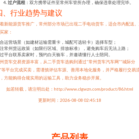
过户流程
：双方携带证件至常州车管所办理，确保违章处理完毕。
四、行业趋势与建议
着新能源货车推广，常州部分市场已出现二手电动货车，适合市内配送。
买家：
合运营场景（如建材运输需重卡，城配可选轻卡）选择车型；
注常州货运政策（如限行区域、排放标准），避免购车后无法上路；
过平台联系卖家时，预约白天验车，并邀请懂行人士陪同。
州货车交易资源丰富，从二手货车选购到通过“常州货车汽车网”“城际分
”等平台完成买卖，需谨慎评估车源、善用本地化服务，并严格履行交易
，方能购得合规实用的运输工具，助力业务稳步开展。
如若转载，请注明出处：http://www.clgwzn.com/product/86.html
更新时间：2026-08-08 02:45:18
产品列表